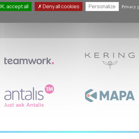
K, accept all
Deny all cookies
Personalize
Privacy 
s nous font aussi confia