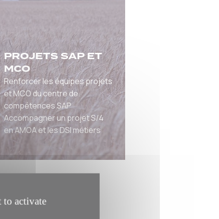
PROJETS SAP ET
MCO
Renforcer les équipes projets
et MCO du centre de
compétences SAP
Accompagner un projet S/4
en AMOA et les DSI métiers
 to activate