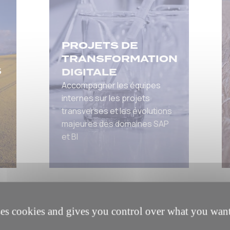
PROJETS DE
TRANSFORMATION
S
DIGITALE
Accompagner les équipes
internes sur les projets
transverses et les évolutions
majeures des domaines SAP
et BI
ses cookies and gives you control over what you want