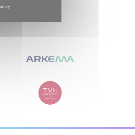
policy
nce