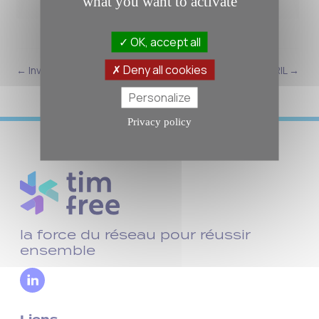
what you want to activate
OK, accept all
Deny all cookies
← Invivo
AVRIL →
Personalize
Privacy policy
la force du réseau pour réussir
ensemble