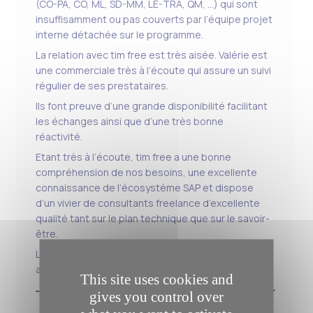
(CO-PA, CO, ML, SD-MM, LE-TRA, QM, …) qui sont
insuffisamment ou pas couverts par l’équipe projet
interne détachée sur le programme.
La relation avec tim free est très aisée. Valérie est
une commerciale très à l’écoute qui assure un suivi
régulier de ses prestataires.
Ils font preuve d’une grande disponibilité facilitant
les échanges ainsi que d’une très bonne
réactivité.
Etant très à l’écoute, tim free a une bonne
compréhension de nos besoins, une excellente
connaissance de l’écosystème SAP et dispose
d’un vivier de consultants freelance d’excellente
qualité tant sur le plan technique que sur le savoir-
être.
Les candidatures proposées se sont toujours
avérées très pertinentes.
This site uses cookies and
Hélène ROUSSEL, SAP COE Leader
gives you control over
& IT Business Partner