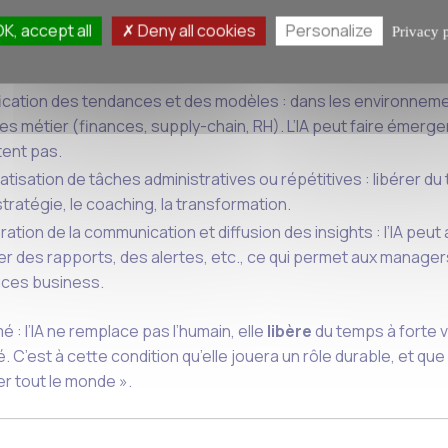
K, accept all
Deny all cookies
Personalize
Privacy 
à des informations et à des analyses plus profondes : l’IA peut
issant le contexte (par exemple, en combinant données SAP + 
fication des tendances et des modèles : dans les environnem
s métier (finances, supply-chain, RH). L’IA peut faire émerge
ent pas.
tisation de tâches administratives ou répétitives : libérer 
 stratégie, le coaching, la transformation.
ration de la communication et diffusion des insights : l’IA pe
r des rapports, des alertes, etc., ce qui permet aux manage
aces business.
 : l’IA ne remplace pas l’humain, elle
libère
du temps à forte va
é. C’est à cette condition qu’elle jouera un rôle durable, et que 
r tout le monde ».