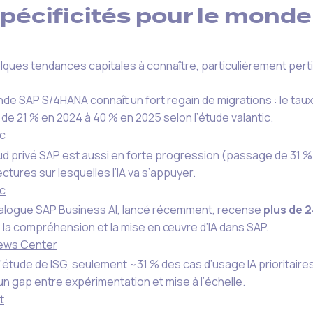
pécificités pour le mond
elques tendances capitales à connaître, particulièrement pert
de SAP S/4HANA connaît un fort regain de migrations : le tau
de 21 % en 2024 à 40 % en 2025 selon l’étude valantic.
ic
ud privé SAP est aussi en forte progression (passage de 31 % 
ectures sur lesquelles l’IA va s’appuyer.
ic
alogue SAP Business AI, lancé récemment, recense
plus de 
te la compréhension et la mise en œuvre d’IA dans SAP.
ews Center
l’étude de ISG, seulement ~31 % des cas d’usage IA prioritaires
un gap entre expérimentation et mise à l’échelle.
t