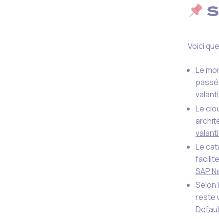
S
Voici qu
Le mon
passé 
valant
Le clo
archit
valant
Le cat
facili
SAP N
Selon 
reste 
Defaul