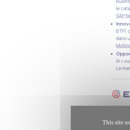
Busine
le cat
SAP N
Innov
BTP) o
dans u
McKin
Oppor
IA » s
Le mar
E
L’IA, et
This site u
comme
Voici ce