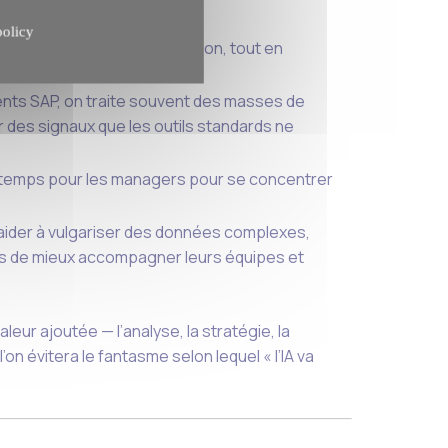
policy
 accélérer la prise de décision, tout en
IA + analyses métier).
ents SAP, on traite souvent des masses de
r des signaux que les outils standards ne
du temps pour les managers pour se concentrer
ut aider à vulgariser des données complexes,
rs de mieux accompagner leurs équipes et
leur ajoutée — l’analyse, la stratégie, la
l’on évitera le fantasme selon lequel « l’IA va