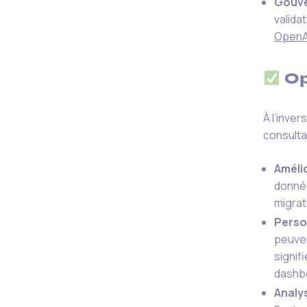
Gouve
valida
OpenA
Op
À l’inve
consulta
Amélio
donnée
migrat
Perso
peuven
signif
dashb
Analy