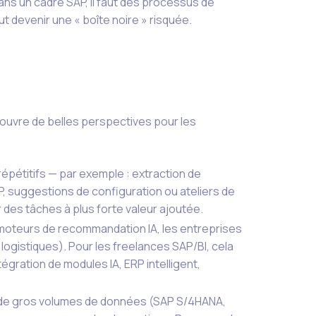
 dans un cadre SAP, il faut des processus de
eut devenir une « boîte noire » risquée.
I ouvre de belles perspectives pour les
épétitifs — par exemple : extraction de
, suggestions de configuration ou ateliers de
des tâches à plus forte valeur ajoutée.
moteurs de recommandation IA, les entreprises
 logistiques). Pour les freelances SAP/BI, cela
tégration de modules IA, ERP intelligent,
ter de gros volumes de données (SAP S/4HANA,