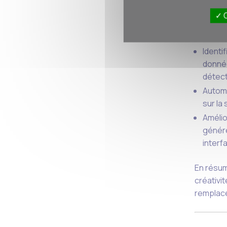
O
Accès 
enrich
Identi
donnée
détect
Automa
sur la
Amélio
génére
interf
En résumé
créativit
remplace