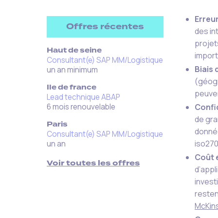
Erreur
Offres récentes
des in
proje
Haut de seine
import
Consultant(e) SAP MM/Logistique
Biais 
un an minimum
(géogr
Ile de france
peuven
Lead technique ABAP
6 mois renouvelable
Confi
de gra
Paris
donnée
Consultant(e) SAP MM/Logistique
iso270
un an
Coût 
Voir toutes les offres
d’appl
invest
resten
McKin