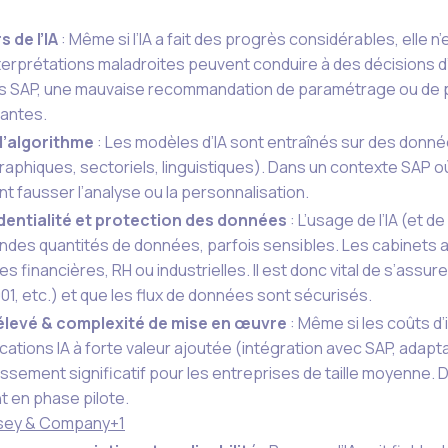
s de l’IA
: Même si l’IA a fait des progrès considérables, elle n
terprétations maladroites peuvent conduire à des décisions 
ts SAP, une mauvaise recommandation de paramétrage ou de
antes.
d’algorithme
: Les modèles d’IA sont entraînés sur des donné
aphiques, sectoriels, linguistiques). Dans un contexte SAP où
t fausser l’analyse ou la personnalisation.
dentialité et protection des données
: L’usage de l’IA (et 
ndes quantités de données, parfois sensibles. Les cabinets a
s financières, RH ou industrielles. Il est donc vital de s’assur
01, etc.) et que les flux de données sont sécurisés.
élevé & complexité de mise en œuvre
: Même si les coûts d’
ications IA à forte valeur ajoutée (intégration avec SAP, adap
issement significatif pour les entreprises de taille moyenne.
t en phase pilote.
sey & Company
+1