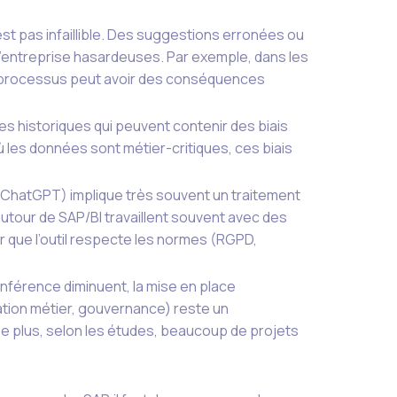
’est pas infaillible. Des suggestions erronées ou
d’entreprise hasardeuses. Par exemple, dans les
 processus peut avoir des conséquences
es historiques qui peuvent contenir des biais
 les données sont métier-critiques, ces biais
de ChatGPT) implique très souvent un traitement
utour de SAP/BI travaillent souvent avec des
er que l’outil respecte les normes (RGPD,
inférence diminuent, la mise en place
tation métier, gouvernance) reste un
 De plus, selon les études, beaucoup de projets