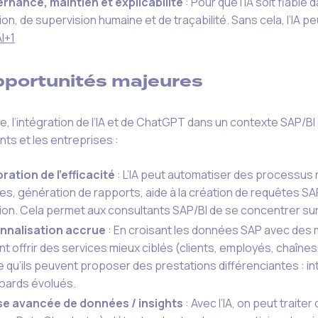
rnance, maintien et explicabilité
: Pour que l’IA soit fiable
tion, de supervision humaine et de traçabilité. Sans cela, l’IA p
I
+1
portunités majeures
rse, l’intégration de l’IA et de ChatGPT dans un contexte SAP/B
nts et les entreprises :
ration de l’efficacité
: L’IA peut automatiser des processus r
s, génération de rapports, aide à la création de requêtes SAP
ion. Cela permet aux consultants SAP/BI de se concentrer sur 
nnalisation accrue
: En croisant les données SAP avec des 
t offrir des services mieux ciblés (clients, employés, chaînes
ie qu’ils peuvent proposer des prestations différenciantes : in
oards évolués.
se avancée de données / insights
: Avec l’IA, on peut trai