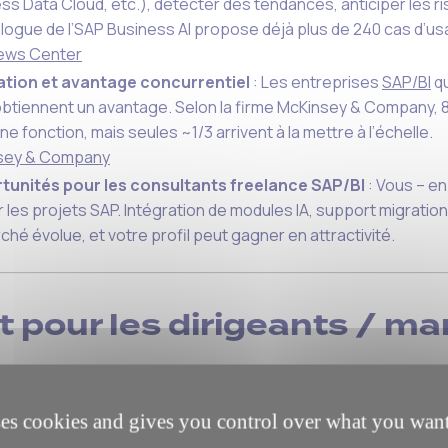
ss Data Cloud, etc.), détecter des tendances, anticiper les 
alogue de l’SAP Business AI propose déjà plus de 240 cas d’
ews Center
ation et avantage concurrentiel
: Les entreprises
SAP/BI
qu
btiennent un avantage. Selon la firme McKinsey & Company, 88 
ne fonction, mais seules ~1/3 arrivent à la mettre à l’échelle.
sey & Company
tunités pour les consultants freelance SAP/BI
: Vous – en
ur les projets SAP. Intégration de modules IA, support migratio
ché évolue, et votre profil peut gagner en attractivité.
t pour les dirigeants / m
 notamment ChatGPT, peuvent devenir de véritables co-pilotes 
ses cookies and gives you control over what you want
outil
et
partenaire
, et non comme substitut.
 que cela peut signifier pour les managers dans le monde SAP/B