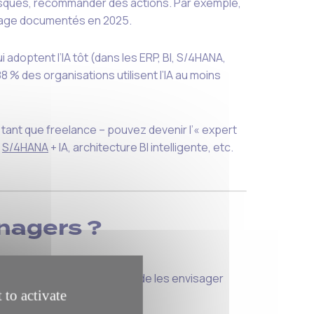
risques, recommander des actions. Par exemple,
usage documentés en 2025.
i adoptent l’IA tôt (dans les ERP, BI, S/4HANA,
% des organisations utilisent l’IA au moins
 tant que freelance – pouvez devenir l’« expert
n
S/4HANA
+ IA, architecture BI intelligente, etc.
anagers ?
stratégiques — à condition de les envisager
 to activate
I :