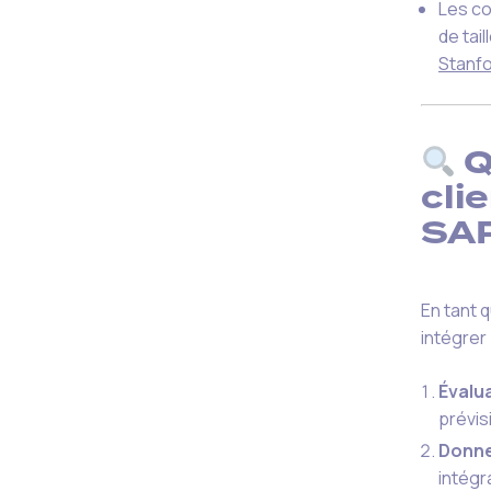
Les co
de tai
Stanfo
Q
cli
SAP
En tant 
intégrer 
Évalua
prévis
Donne
intégr