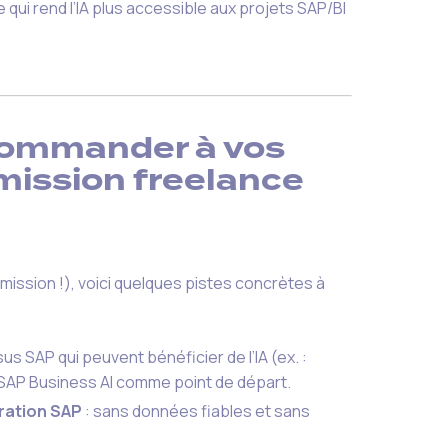
 qui rend l’IA plus accessible aux projets SAP/BI
ecommander à vos
 mission freelance
 mission !), voici quelques pistes concrètes à
sus SAP qui peuvent bénéficier de l’IA (ex. :
 SAP Business AI comme point de départ.
gration SAP
: sans données fiables et sans