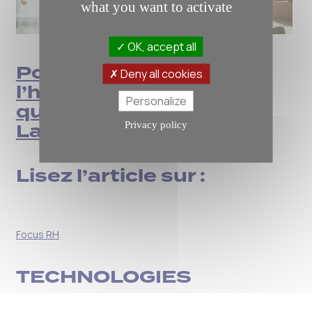
what you want to activate
OK, accept all
Post-confinement,
Deny all cookies
l’heure du
Personalize
questionnement par
Laurence Bourgeois
Privacy policy
Lisez l’article sur :
Focus RH
TECHNOLOGIES