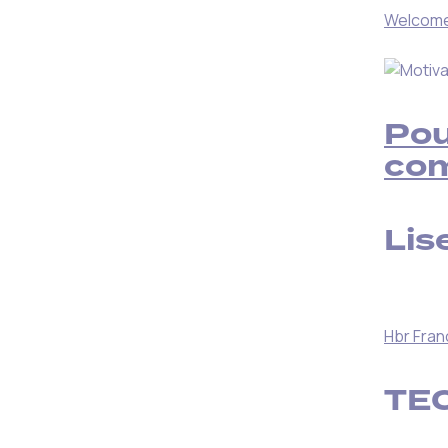
Welcome 
Pou
com
Lise
Hbr Fran
TE