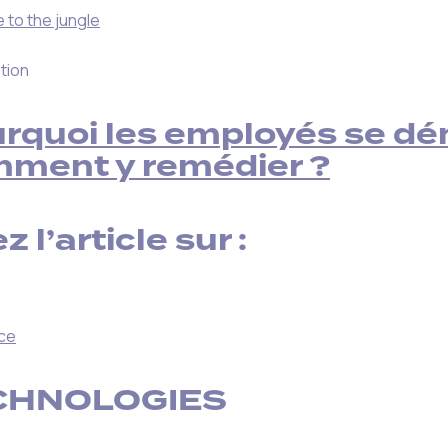
to the jungle
rquoi les employés se dé
ment y remédier ?
z l’article sur :
ce
CHNOLOGIES