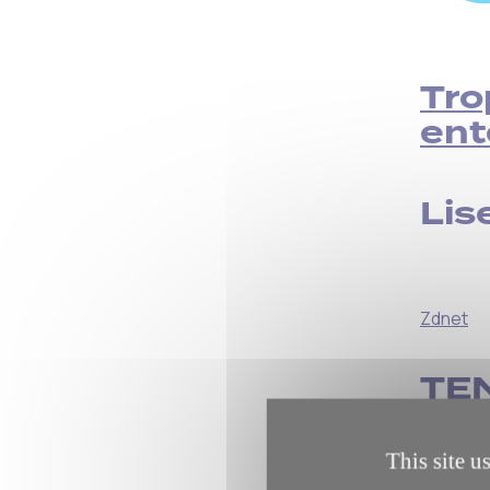
Tro
ent
Lise
Zdnet
TE
This site u