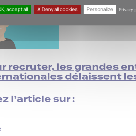
K, accept all
Deny all cookies
Personalize
Privacy 
r recruter, les grandes en
ernationales délaissent l
z l’article sur :
o