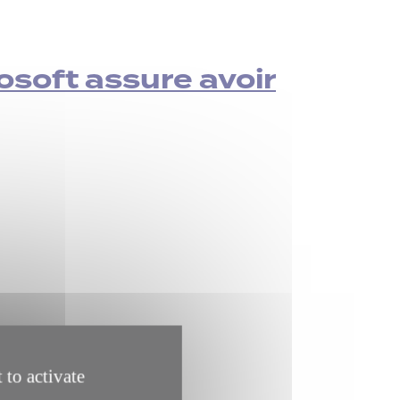
soft assure avoir
 to activate