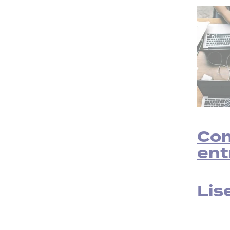
Com
ent
Lise