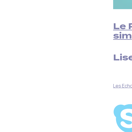
Le 
sim
Lise
Les Ech