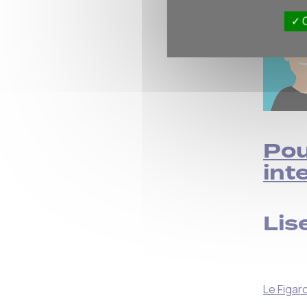
O
Pou
int
Lise
Le Figar