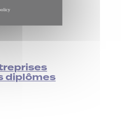
policy
treprises
es diplômes