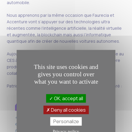
automobile.
Nous apprenons par la même occasion que Faurecia et
Accenture vont s’appuyer sur des technologies ultra
récentes comme l’intelligence artificielle, la réalité virtuelle
et augmentée, la blockchain mais aussi l’informatique
quantique afin de créer de nouvelles voitures autonomes.
Aujourd’hui, lundi 8 janvier, le duo va tenir une conférence au
CES à Las Vegas et dévoiler selon Les Echos leur première
This site uses cookies and
production, un « cockpit intelligent » développé en
collaboration avec Amazon.
gives you control over
what you want to activate
Patrick Koller, directeur général de Faurecia a ainsi déclaré :
OK, accept all
Deny all cookies
« Nous allons accélérer notre transformation
Personalize
opérationnelle et développer de nouveaux
modèles économiques et expériences utilisateur
Privacy policy