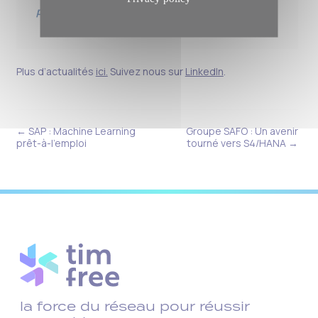
pour le cockpit du futur. »
Plus d’actualités
ici.
Suivez nous sur
LinkedIn
.
← SAP : Machine Learning
Groupe SAFO : Un avenir
prêt-à-l’emploi
tourné vers S4/HANA →
la force du réseau pour réussir