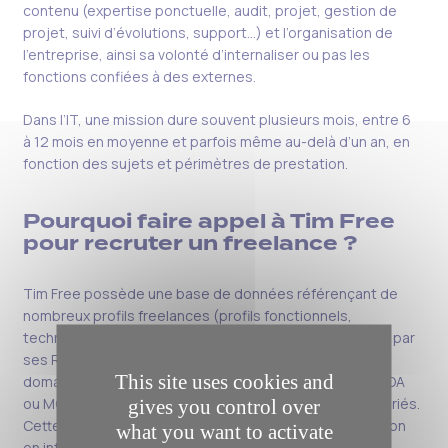
contenu (expertise ponctuelle, audit, projet, gestion de
projet, suivi d’évolutions, support…) et l’organisation de
l’entreprise
,
ainsi
sa volonté d’internaliser ou pas les
fonctions confiées à des externes.
Dans l’IT, une mission dure souvent plusieurs mois, entre 6
à 12 mois en moyenne et parfois même au-delà d’un an, en
fonction des sujets et périmètres de prestation.
Pourquoi faire appel à Tim Free
pour r
ecruter
un freelance ?
Tim Free possède une base de données référençant de
nombreux profils freelances
(profils
fonctionnels,
techniques ou chefs de projet
)
, finement
sélectionnés
par
ses Resource Managers
. Tim Free intervient
sur les
This site uses cookies and
domaines SAP, BI, CRM, Java, avec des expériences AMOA
ou MOE, projet ou TMA, dans des secteurs d’activité variés.
gives you control over
Cette base est sans cesse enrichie par de la
prospection
what you want to activate
en interne ainsi que de la
cooptation
via le
réseau
de