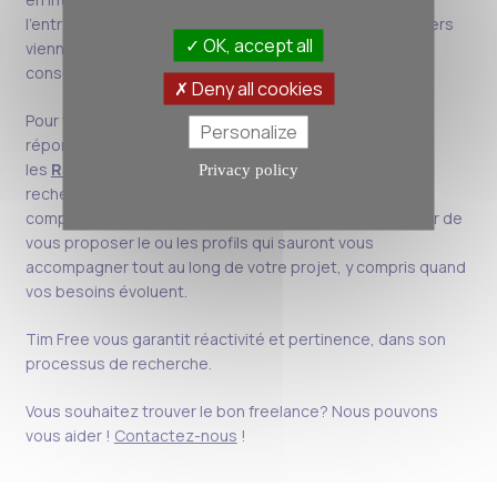
l’entreprise
. Des prises de référence auprès de managers
OK, accept all
viennent compléter les dossiers de présentation des
consultants freelances proposés.
Deny all cookies
Pour trouver le freelance qui
Personalize
répondra
le
mieux
aux
problématiques
décrites
,
les
Resource Managers Tim Free
, effectuent leurs
Privacy policy
recherches en se basant sur la
compréhension
approfondie
des besoins
. Ils
ont à cœur de
vous proposer le ou les profils qui sauront vous
accompagner tout au long de votre projet
, y compris quand
vos besoins évoluent.
Tim Free vous garantit r
éactivité et p
e
rtinence,
dans son
processus de rec
herche.
Vous souhaitez trouver le
bon
freelance?
Nous pouvons
vous aider !
Contactez-nous
!