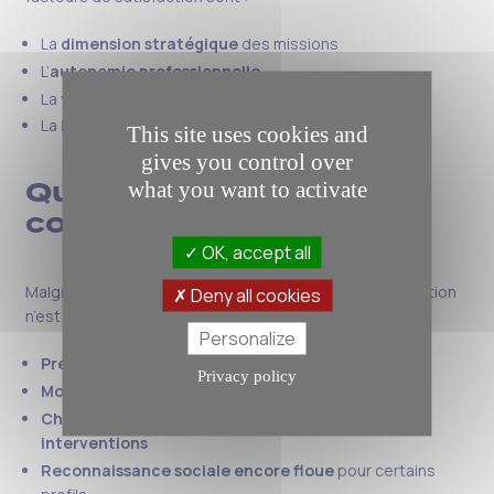
La
dimension stratégique
des missions
L’
autonomie professionnelle
La
valeur ajoutée
perçue sur le terrain
La
liberté de choix
des projets
This site uses cookies and
gives you control over
Quels freins et
what you want to activate
contraintes en 2025 ?
OK, accept all
Malgré ses nombreux atouts, le management de transition
Deny all cookies
n’est pas sans défis :
Personalize
Précarité relative
entre les missions
Privacy policy
Mobilité géographique parfois imposée
Charge mentale et intensité de certaines
interventions
Reconnaissance sociale encore floue
pour certains