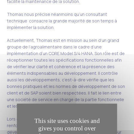
facilité la maintenance de la solution.
Thomas nous précise néanmoins qu’un consultant
technique consacre la grande majorité de son temps à
implémenter la solution.
Actuellement, Thomas est en mission au sein d’un grand
groupe de l’agroalimentaire dans le cadre d’une
implémentation d’un CORE Model S/4 HANA. Son rôle est de
réceptionner toutes les spécifications fonctionnelles afin
de vérifier leur clarté et cohérence et la présence des
éléments indispensables au développement. Il contrôle
aussi les développements, c’est-à-dire vérifie que les
bonnes pratiques et les normes de développement de son
client et de SAP soient bien respectées. Il fait le lien entre
une société de service en charge de la partie fonctionnelle
et les équipes qui réalisent les développements.
Lors de sa précédente mission, Thomas était venu en
This site uses cookies and
renfort d’un cabinet de conseil pour réaliser les
gives you control over
développements sur un projet d’implémentation S/4 pour