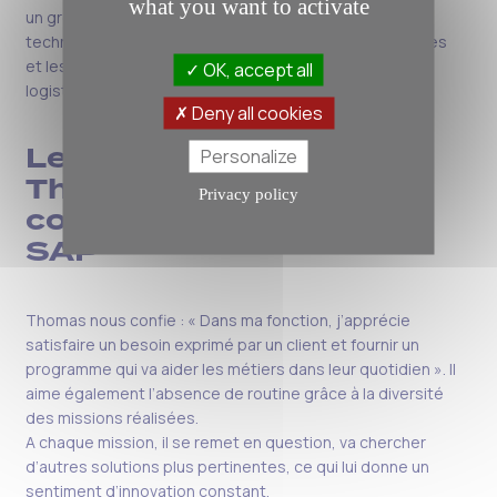
what you want to activate
un groupe agroalimentaire. Il est arrivé dans l’équipe
technique sur la fin du projet afin de traiter les anomalies
et les demandes de changement sur le périmètre
OK, accept all
logistique, vente et achat.
Deny all cookies
Le point de vue de
Personalize
Thomas sur le métier de
Privacy policy
consultant technique
SAP
Thomas nous confie : « Dans ma fonction, j’apprécie
satisfaire un besoin exprimé par un client et fournir un
programme qui va aider les métiers dans leur quotidien ». Il
aime également l’absence de routine grâce à la diversité
des missions réalisées.
A chaque mission, il se remet en question, va chercher
d’autres solutions plus pertinentes, ce qui lui donne un
sentiment d’innovation constant.