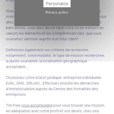
Personalize
Vous devez également définir votre taux journalier ou au
Privacy policy
moins une fourchette de taux, c’est -à-dire le taux que vous
allez facturer à vos futurs clients. Une fois ces éléments
bien définis, vous allez devoir faire votre CV en mettant en
valeurs les éléments et les compétences clés, que vous
souhaitez valoriser auprès d’un futur client.
Définissez également vos critères de recherche,
notamment, votre mobilité, le type de mission recherchée,
la durée souhaitée, la localisation géographique
acceptable…
Choisissez votre statut juridique: entreprise individuelle,
EURL, SARL, EIRL etc… Effectuez ensuite les démarches
d’immatriculation auprès du Centre des formalités des
entreprises.
Tim Free
vous accompagne
pour vous trouver une mission
en adéquation avec votre profil et vos désirs, chez ses