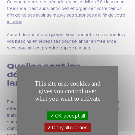
Comment gérer des périodes sans activités ? Se lancer en
freelance, c’est aussi anticipez et organisez votre temps
afin de ne pas avoir de mauvaises surprises à la fin de votre
mission
.
Autant de questions qui vont vous permettre de répondre à
vos besoins et nécessités pour se lancer en freelance
sans pour autant prendre trop de risques.
Quelles sont les
démarches pour se
lancer en freelance ?
This site uses cookies and
gives you control over
what you want to activate
Pour se lancer en freelance , il y a plusieurs démarches à
effectuer. La première étape consiste à s’informer sur le
marché, les acteurs en présence (ESN, cabinets de
OK, accept all
sourcing, sites d’annonces…), à connaître les
Deny all cookies
compétences demandées en fonction des missions
proposées.