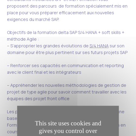
proposent des parcours de formation spécialement mis en
place pour vous préparer efficacement aux nouvelles
exigences du marché SAP.
Objectifs de la formation delta SAP S/4 HANA + soft skills +
méthode Agile :
– S’approprier les grandes évolutions de
S/4 HANA
sur son
domaine pour être plus pertinent sur ses futurs projets SAP
– Renforcer ses capacités en communication et reporting
avec le client final et les intégrateurs
– Appréhender les nouvelles méthodologies de gestion de
projet de type agile pour savoir comment travailler avec les
équipes des projet front office
Les parcours de formation proposés, certifiantes (sur une
base de 5 personnes minimum) :
This site uses cookies and
Formations en distanciel, compatibles avec une mission en
gives you control over
cours ou une période d’intercontrat