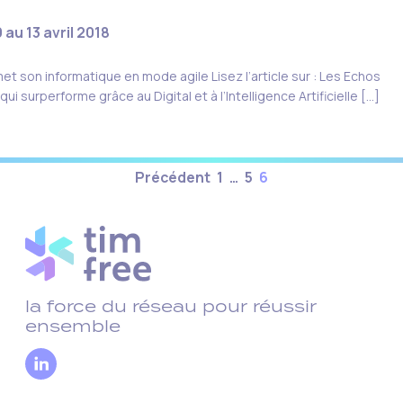
au 13 avril 2018
t son informatique en mode agile Lisez l’article sur : Les Echos
i surperforme grâce au Digital et à l’Intelligence Artificielle […]
Pagination
Précédent
1
…
5
6
des
publications
la force du réseau pour réussir
ensemble