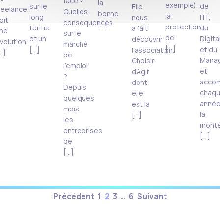
face ?
la
exemple),
sur le
de
Elle
reelance,
Quelles
bonne
la
long
l’IT,
nous
oit
conséquences
[…]
protection
terme
du
a fait
ne
sur le
de
et un
Digita
découvrir
volution
marché
[…]
[…]
et du
l’association
…]
de
Mana
Choisir
l’emploi
et
d’Agir
?
acco
dont
Depuis
chaq
elle
quelques
anné
est la
mois,
la
[…]
les
mont
entreprises
[…]
de
[…]
Pagination
Précédent
1
2
3
…
6
Suivant
des
publications