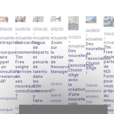
3/06/22
24/05/22
12/04/22
2/02/22
24/08/21
•
•
•
7/04/2
•
17/12/21
ctualités
Actualités
Actualités
Actualités
•
Actualités
•
ntreprises
Onboarding
Vague
Zoom
Actual
Des
Actualités
Tim
:
de
sur
nouvelles
Des
Free
ourquoi
comment
départs
le
de
nouvelles
devi
aire
Tim
et
métier
l’association
de
part
ppel
Free
pénurie
de
Choisir
l’association
de
 un
soigne
de
Resource
d’Agir
Choisir
M2i
onsultant
l’arrivée
talents
Manager
!
d’Agir
Form
reelance
de
dans
avec
pour
SAP
ses
les
Qu’est-
la
Depuis
vous
nouveaux
ESN :
création
ce
prép
consultants
comment
plusieurs
d’une
que le
au
?
y
années,
ntreprises
nouvelle
mieu
faire
métier
Tim
salle
aux
face
de
Free
Onboarding :
de
ourquoi
nouv
?
Resource
soutient
classe
comment